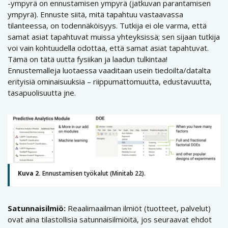
-ympyrä on ennustamisen ympyrä (jatkuvan parantamisen
ympyrä). Ennuste siitä, mitä tapahtuu vastaavassa
tilanteessa, on todennäköisyys. Tutkija ei ole varma, että
samat asiat tapahtuvat muissa yhteyksissä; sen sijaan tutkija
voi vain kohtuudella odottaa, että samat asiat tapahtuvat.
Tämä on tätä uutta fysiikan ja laadun tulkintaa!
Ennustemalleja luotaessa vaaditaan usein tiedoilta/datalta
erityisiä ominaisuuksia – riippumattomuutta, edustavuutta,
tasapuolisuutta jne.
Kuva 2.
Ennustamisen työkalut (Minitab 22).
Satunnaisilmiö:
Reaalimaailman ilmiöt (tuotteet, palvelut)
ovat aina tilastollisia satunnaisilmiöitä, jos seuraavat ehdot