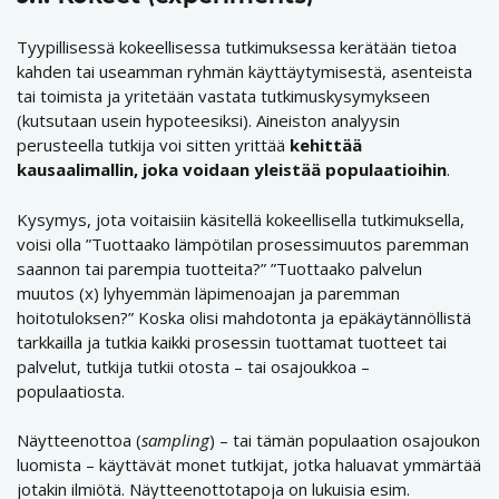
Tyypillisessä kokeellisessa tutkimuksessa kerätään tietoa
kahden tai useamman ryhmän käyttäytymisestä, asenteista
tai toimista ja yritetään vastata tutkimuskysymykseen
(kutsutaan usein hypoteesiksi). Aineiston analyysin
perusteella tutkija voi sitten yrittää
kehittää
kausaalimallin, joka voidaan yleistää populaatioihin
.
Kysymys, jota voitaisiin käsitellä kokeellisella tutkimuksella,
voisi olla ”Tuottaako lämpötilan prosessimuutos paremman
saannon tai parempia tuotteita?” ”Tuottaako palvelun
muutos (x) lyhyemmän läpimenoajan ja paremman
hoitotuloksen?” Koska olisi mahdotonta ja epäkäytännöllistä
tarkkailla ja tutkia kaikki prosessin tuottamat tuotteet tai
palvelut, tutkija tutkii otosta – tai osajoukkoa –
populaatiosta.
Näytteenottoa (
sampling
) – tai tämän populaation osajoukon
luomista – käyttävät monet tutkijat, jotka haluavat ymmärtää
jotakin ilmiötä. Näytteenottotapoja on lukuisia esim.