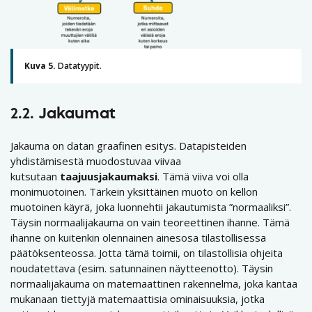
Kuva 5.
Datatyypit.
2.2.
Jakaumat
Jakauma on datan graafinen esitys. Datapisteiden
yhdistämisestä muodostuvaa viivaa
kutsutaan
taajuusjakaumaksi
. Tämä viiva voi olla
monimuotoinen. Tärkein yksittäinen muoto on kellon
muotoinen käyrä, joka luonnehtii jakautumista ”normaaliksi”.
Täysin normaalijakauma on vain teoreettinen ihanne. Tämä
ihanne on kuitenkin olennainen ainesosa tilastollisessa
päätöksenteossa. Jotta tämä toimii, on tilastollisia ohjeita
noudatettava (esim. satunnainen näytteenotto). Täysin
normaalijakauma on matemaattinen rakennelma, joka kantaa
mukanaan tiettyjä matemaattisia ominaisuuksia, jotka