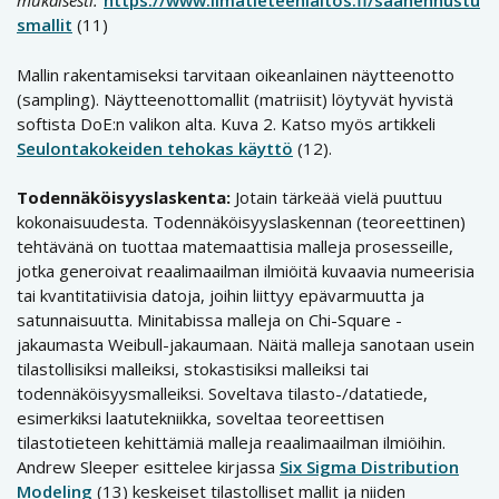
mukaisesti.”
https://www.ilmatieteenlaitos.fi/saanennustu
smallit
(11)
Mallin rakentamiseksi tarvitaan oikeanlainen näytteenotto
(sampling). Näytteenottomallit (matriisit) löytyvät hyvistä
softista DoE:n valikon alta. Kuva 2. Katso myös artikkeli
Seulontakokeiden tehokas käyttö
(12).
Todennäköisyyslaskenta:
Jotain tärkeää vielä puuttuu
kokonaisuudesta. Todennäköisyyslaskennan (teoreettinen)
tehtävänä on tuottaa matemaattisia malleja prosesseille,
jotka generoivat reaalimaailman ilmiöitä kuvaavia numeerisia
tai kvantitatiivisia datoja, joihin liittyy epävarmuutta ja
satunnaisuutta. Minitabissa malleja on Chi-Square -
jakaumasta Weibull-jakaumaan. Näitä malleja sanotaan usein
tilastollisiksi malleiksi, stokastisiksi malleiksi tai
todennäköisyysmalleiksi. Soveltava tilasto-/datatiede,
esimerkiksi laatutekniikka, soveltaa teoreettisen
tilastotieteen kehittämiä malleja reaalimaailman ilmiöihin.
Andrew Sleeper esittelee kirjassa
Six Sigma Distribution
Modeling
(13) keskeiset tilastolliset mallit ja niiden