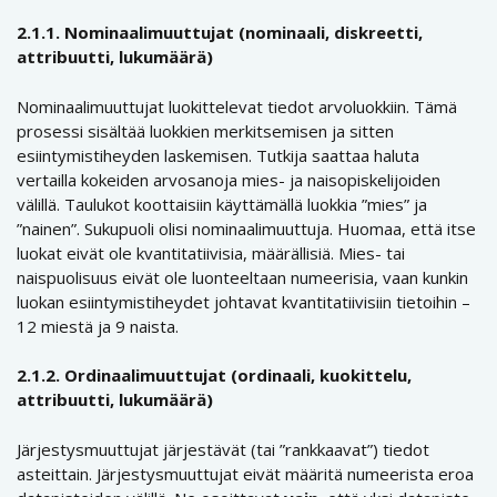
2.1.1. Nominaalimuuttujat (nominaali, diskreetti,
attribuutti, lukumäärä)
Nominaalimuuttujat luokittelevat tiedot arvoluokkiin. Tämä
prosessi sisältää luokkien merkitsemisen ja sitten
esiintymistiheyden laskemisen. Tutkija saattaa haluta
vertailla kokeiden arvosanoja mies- ja naisopiskelijoiden
välillä. Taulukot koottaisiin käyttämällä luokkia ”mies” ja
”nainen”. Sukupuoli olisi nominaalimuuttuja. Huomaa, että itse
luokat eivät ole kvantitatiivisia, määrällisiä. Mies- tai
naispuolisuus eivät ole luonteeltaan numeerisia, vaan kunkin
luokan esiintymistiheydet johtavat kvantitatiivisiin tietoihin –
12 miestä ja 9 naista.
2.1.2. Ordinaalimuuttujat (ordinaali, kuokittelu,
attribuutti, lukumäärä)
Järjestysmuuttujat järjestävät (tai ”rankkaavat”) tiedot
asteittain. Järjestysmuuttujat eivät määritä numeerista eroa