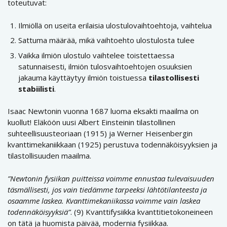
toteutuvat:
Ilmiöllä on useita erilaisia ulostulovaihtoehtoja, vaihtelua
Sattuma määrää, mikä vaihtoehto ulostulosta tulee
Vaikka ilmiön ulostulo vaihtelee toistettaessa
satunnaisesti, ilmiön tulosvaihtoehtojen osuuksien
jakauma käyttäytyy ilmiön toistuessa
tilastollisesti
stabiilisti
.
Isaac Newtonin vuonna 1687 luoma eksakti maailma on
kuollut! Eläköön uusi Albert Einsteinin tilastollinen
suhteellisuusteoriaan (1915) ja Werner Heisenbergin
kvanttimekaniikkaan (1925) perustuva todennäköisyyksien ja
tilastollisuuden maailma.
”Newtonin fysiikan puitteissa voimme ennustaa tulevaisuuden
täsmällisesti, jos vain tiedämme tarpeeksi lähtötilanteesta ja
osaamme laskea. Kvanttimekaniikassa voimme vain laskea
todennäköisyyksiä”
. (9) Kvanttifysiikka kvanttitietokoneineen
on tätä ja huomista päivää, modernia fysiikkaa.