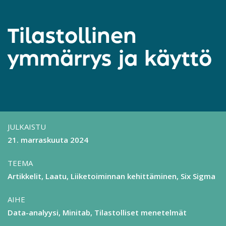
Tilastollinen
ymmärrys ja käyttö
JULKAISTU
21. marraskuuta 2024
TEEMA
Artikkelit
Laatu
Liiketoiminnan kehittäminen
Six Sigma
AIHE
Data-analyysi
Minitab
Tilastolliset menetelmät