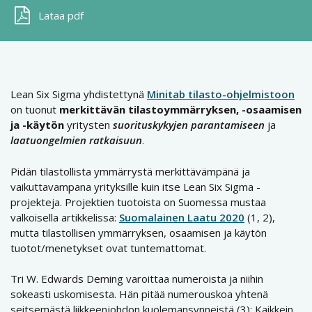
Lataa pdf
Lean Six Sigma yhdistettynä
Minitab tilasto-ohjelmistoon
on tuonut
merkittävän tilastoymmärryksen, -osaamisen
ja -käytön
yritysten
suorituskykyjen parantamiseen
ja
laatuongelmien ratkaisuun
.
Pidän tilastollista ymmärrystä merkittävämpänä ja
vaikuttavampana yrityksille kuin itse Lean Six Sigma -
projekteja. Projektien tuotoista on Suomessa mustaa
valkoisella artikkelissa:
Suomalainen Laatu 2020
(1, 2),
mutta tilastollisen ymmärryksen, osaamisen ja käytön
tuotot/menetykset ovat tuntemattomat.
Tri W. Edwards Deming varoittaa numeroista ja niihin
sokeasti uskomisesta. Hän pitää numerouskoa yhtenä
seitsemästä liikkeenjohdon kuolemansynneistä (3): Kaikkein