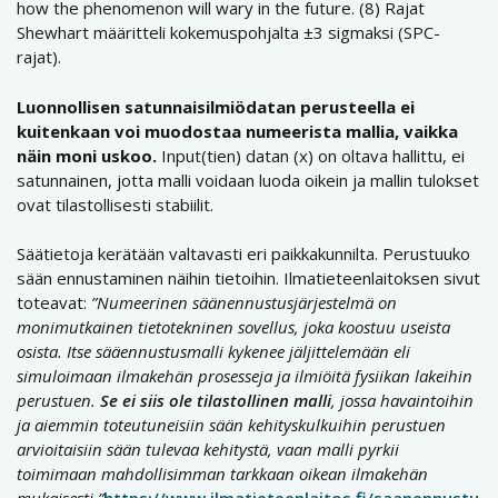
how the phenomenon will wary in the future. (8) Rajat
Shewhart määritteli kokemuspohjalta ±3 sigmaksi (SPC-
rajat).
Luonnollisen satunnaisilmiödatan perusteella ei
kuitenkaan voi muodostaa numeerista mallia, vaikka
näin moni uskoo.
Input(tien) datan (x) on oltava hallittu, ei
satunnainen, jotta malli voidaan luoda oikein ja mallin tulokset
ovat tilastollisesti stabiilit.
Säätietoja kerätään valtavasti eri paikkakunnilta. Perustuuko
sään ennustaminen näihin tietoihin. Ilmatieteenlaitoksen sivut
toteavat:
”Numeerinen säänennustusjärjestelmä on
monimutkainen tietotekninen sovellus, joka koostuu useista
osista. Itse sääennustusmalli kykenee jäljittelemään eli
simuloimaan ilmakehän prosesseja ja ilmiöitä fysiikan lakeihin
perustuen.
Se ei siis ole tilastollinen malli
, jossa havaintoihin
ja aiemmin toteutuneisiin sään kehityskulkuihin perustuen
arvioitaisiin sään tulevaa kehitystä, vaan malli pyrkii
toimimaan mahdollisimman tarkkaan oikean ilmakehän