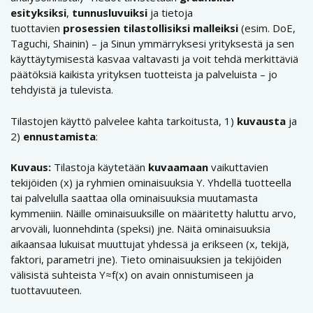
esityksiksi
,
tunnusluvuiksi
ja tietoja
tuottavien
prosessien tilastollisiksi malleiksi
(esim. DoE,
Taguchi, Shainin) – ja Sinun ymmärryksesi yrityksestä ja sen
käyttäytymisestä kasvaa valtavasti ja voit tehdä merkittäviä
päätöksiä kaikista yrityksen tuotteista ja palveluista – jo
tehdyistä ja tulevista.
Tilastojen käyttö palvelee kahta tarkoitusta, 1)
kuvausta
ja
2)
ennustamista
:
Kuvaus:
Tilastoja käytetään
kuvaamaan
vaikuttavien
tekijöiden (x) ja ryhmien ominaisuuksia Y. Yhdellä tuotteella
tai palvelulla saattaa olla ominaisuuksia muutamasta
kymmeniin. Näille ominaisuuksille on määritetty haluttu arvo,
arvoväli, luonnehdinta (speksi) jne. Näitä ominaisuuksia
aikaansaa lukuisat muuttujat yhdessä ja erikseen (x, tekijä,
faktori, parametri jne). Tieto ominaisuuksien ja tekijöiden
välisistä suhteista Y≈f(x) on avain onnistumiseen ja
tuottavuuteen.