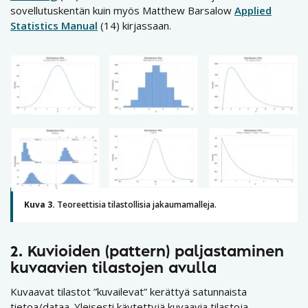
sovellutuskentän kuin myös Matthew Barsalow
Applied
Statistics Manual
(14) kirjassaan.
Kuva 3.
Teoreettisia tilastollisia jakaumamalleja.
2.
Kuvioiden (pattern) paljastaminen
kuvaavien tilastojen avulla
Kuvaavat tilastot ”kuvailevat” kerättyä satunnaista
tietoa/dataa. Yleisesti käytettyjä kuvaavia tilastoja