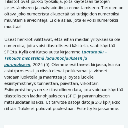
Tilastot ovat joukko työkaluja, joita käytetään tietojen
järjestämiseen ja analysointiin ja ennustamiseen. Tietojen on
oltava joko numeerista alkuperää tai tutkijoiden numeroiksi
muuntamia arviointeja. Ei ole asiaa, jota ei voisi numeroiksi
muuttaa!
Useat henkilöt valittavat, että eihän meidän yrityksessä ole
numeroita, joita voisi tilastollisesti käsitellä, saati käyttää
SPC:tä. Kyllä on! Katso uutta kirjaamme
Laatutaulu –
Tehokas menetelmä laadunohjaukseen ja
paranukseen
,
2024 (5). Olemme esittäneet kirjassa, kuinka
asiat/prosessit ja niissä olevat poikkeamat ja virheet
voidaan luokitella ja määrittää ja löytää luokille
esiintymistiheys tunneittain, päivittäin, viikoittain.
Esiintymistiheys on se tilastollinen data, jota voidaan käyttää
tilastolliseen laadunohjaukseen (SPC) ja parannukseen
mittausdatan lisäksi. Et tarvitse satoja datoja 2-3 kpl/jakso
riittää. Tulokset puhuvat puolestaan. Esitetty kirjassamme.