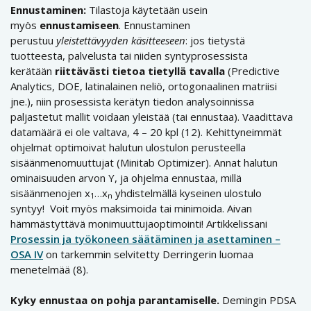
Ennustaminen:
Tilastoja käytetään usein
myös
ennustamiseen
. Ennustaminen
perustuu
yleistettävyyden käsitteeseen
: jos tietystä
tuotteesta, palvelusta tai niiden syntyprosessista
kerätään
riittävästi tietoa tietyllä tavalla
(Predictive
Analytics, DOE, latinalainen neliö, ortogonaalinen matriisi
jne.), niin prosessista kerätyn tiedon analysoinnissa
paljastetut mallit voidaan yleistää (tai ennustaa). Vaadittava
datamäärä ei ole valtava, 4 – 20 kpl (12). Kehittyneimmät
ohjelmat optimoivat halutun ulostulon perusteella
sisäänmenomuuttujat (Minitab Optimizer). Annat halutun
ominaisuuden arvon Y, ja ohjelma ennustaa, millä
sisäänmenojen x
…x
yhdistelmällä kyseinen ulostulo
1
n
syntyy! Voit myös maksimoida tai minimoida. Aivan
hämmästyttävä monimuuttujaoptimointi! Artikkelissani
Prosessin ja työkoneen säätäminen ja asettaminen –
OSA IV
on tarkemmin selvitetty Derringerin luomaa
menetelmää (8).
Kyky ennustaa on pohja parantamiselle.
Demingin PDSA