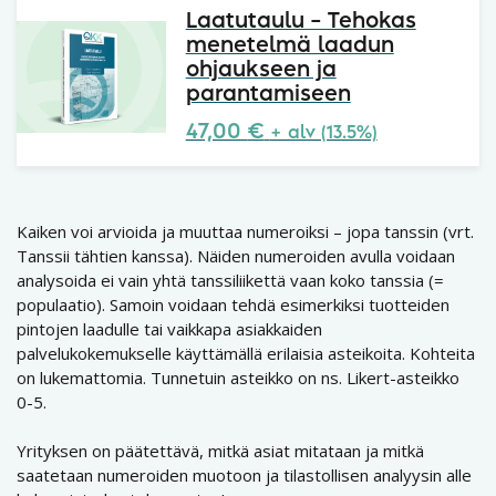
Laatutaulu – Tehokas
menetelmä laadun
ohjaukseen ja
parantamiseen
47,00
€
+ alv (13.5%)
Kaiken voi arvioida ja muuttaa numeroiksi – jopa tanssin (vrt.
Tanssii tähtien kanssa). Näiden numeroiden avulla voidaan
analysoida ei vain yhtä tanssiliikettä vaan koko tanssia (=
populaatio). Samoin voidaan tehdä esimerkiksi tuotteiden
pintojen laadulle tai vaikkapa asiakkaiden
palvelukokemukselle käyttämällä erilaisia asteikoita. Kohteita
on lukemattomia. Tunnetuin asteikko on ns. Likert-asteikko
0-5.
Yrityksen on päätettävä, mitkä asiat mitataan ja mitkä
saatetaan numeroiden muotoon ja tilastollisen analyysin alle