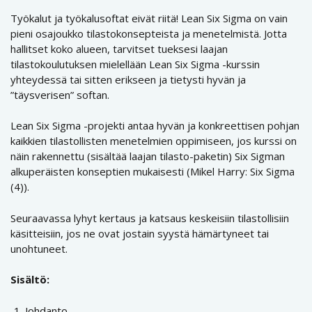
Työkalut ja työkalusoftat eivät riitä! Lean Six Sigma on vain
pieni osajoukko tilastokonsepteista ja menetelmistä. Jotta
hallitset koko alueen, tarvitset tueksesi laajan
tilastokoulutuksen mielellään Lean Six Sigma -kurssin
yhteydessä tai sitten erikseen ja tietysti hyvän ja
”täysverisen” softan.
Lean Six Sigma -projekti antaa hyvän ja konkreettisen pohjan
kaikkien tilastollisten menetelmien oppimiseen, jos kurssi on
näin rakennettu (sisältää laajan tilasto-paketin) Six Sigman
alkuperäisten konseptien mukaisesti (Mikel Harry: Six Sigma
(4)).
Seuraavassa lyhyt kertaus ja katsaus keskeisiin tilastollisiin
käsitteisiin, jos ne ovat jostain syystä hämärtyneet tai
unohtuneet.
Sisältö:
Johdanto