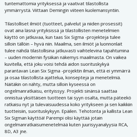
tuntemattomia yrityksessä ja vaativat tilastollista
ymmärrystä. Viittaan Demingin viiteen kuolemansyntiin.
Tilastolliset ilmiöt (tuotteet, palvelut ja niiden prosessit)
ovat aina läsnä yrityksissä ja tilastollisten menetelmien
käyttö on jatkuvaa, kun taas Six Sigma -projekteja tulee
silloin tällöin – hyvä niin. Maailma, sen ilmiöt ja luonnonlait
tulee nähdä tilastollisina jatkuvasti vaihtelevina tapahtumina
– uuden modernin fysiikan näkemys maailmasta. On vaikea
kuvitella, että joku voisi tehdä aidon suorituskykyä
parantavan Lean Six Sigma -projektin ilman, että ei ymmärrä
ja osaa tilastollista ajattelua, konsepteja ja menetelmiä.
Näitäkin on nähty, mutta silloin kyseessä on
ongelmanratkaisu, erityissyy. Projekti sinänsä saattaa
onnistua yksittäisen tuotteen tai syyn osalta, mutta päteekö
ratkaisu nyt ja tulevaisuudessa koko yritykseen ja sen kaikkiin
tuotteisiin, suorituskykyyn. Epäilen. Tehotonta ja kallista Lean
Six Sigman käyttöä! Parempi olisi käyttää jotain
ongelmanratkaisumenetelmää kuten juurisyyanalyysia RCA,
8D, A3 jne.