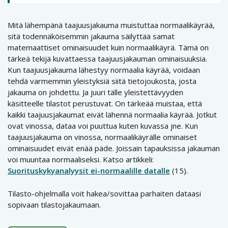
Mitä lähempänä taajuusjakauma muistuttaa normaalikäyrää,
sitä todennäköisemmin jakauma säilyttää samat
matemaattiset ominaisuudet kuin normaalikäyrä. Tämä on
tärkeä tekijä kuvattaessa taajuusjakauman ominaisuuksia.
Kun taajuusjakauma lähestyy normaalia käyrää, voidaan
tehdä varmemmin yleistyksiä siitä tietojoukosta, josta
jakauma on johdettu. Ja juuri tälle yleistettävyyden
käsitteelle tilastot perustuvat. On tärkeää muistaa, että
kaikki taajuusjakaumat eivät lähennä normaalia käyrää. Jotkut
ovat vinossa, dataa voi puuttua kuten kuvassa jne. Kun
taajuusjakauma on vinossa, normaalikäyrälle ominaiset
ominaisuudet eivät enää päde. Joissain tapauksissa jakauman
voi muuntaa normaaliseksi. Katso artikkeli:
Suorituskykyanalyysit ei-normaalille datalle
(15).
Tilasto-ohjelmalla voit hakea/sovittaa parhaiten dataasi
sopivaan tilastojakaumaan.