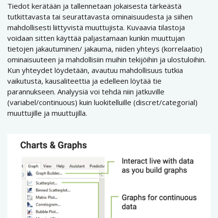
Tiedot kerätään ja tallennetaan jokaisesta tärkeästä
tutkittavasta tai seurattavasta ominaisuudesta ja siihen
mahdollisesti liittyvistä muuttujista. Kuvaavia tilastoja
voidaan sitten käyttää paljastamaan kunkin muuttujan
tietojen jakautuminen/ jakauma, niiden yhteys (korrelaatio)
ominaisuuteen ja mahdollisiin muihin tekijöihin ja ulostuloihin.
Kun yhteydet löydetään, avautuu mahdollisuus tutkia
vaikutusta, kausaliteettia ja edelleen löytää tie
parannukseen. Analyysiä voi tehdä niin jatkuville
(variabel/continuous) kuin luokitelluille (discret/categorial)
muuttujille ja muuttujilla.