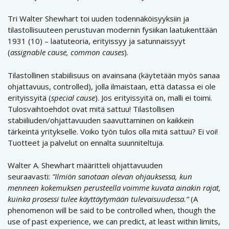
Tri Walter Shewhart toi uuden todennäköisyyksiin ja
tilastollisuuteen perustuvan modernin fysiikan laatukenttään
1931 (10) – laatuteoria, erityissyy ja satunnaissyyt
(
assignable cause, common causes
).
Tilastollinen stabiilisuus on avainsana (käytetään myös sanaa
ohjattavuus, controlled), jolla ilmaistaan, että datassa ei ole
erityissyitä (
special cause
). Jos erityissyitä on, malli ei toimi.
Tulosvaihtoehdot ovat mitä sattuu! Tilastollisen
stabiiliuden/ohjattavuuden saavuttaminen on kaikkein
tärkeintä yritykselle. Voiko työn tulos olla mitä sattuu? Ei voi!
Tuotteet ja palvelut on ennalta suunniteltuja.
Walter A. Shewhart määritteli ohjattavuuden
seuraavasti:
”Ilmiön sanotaan olevan ohjauksessa, kun
menneen kokemuksen perusteella voimme kuvata ainakin rajat,
kuinka prosessi tulee käyttäytymään tulevaisuudessa.”
(A
phenomenon will be said to be controlled when, though the
use of past experience, we can predict, at least within limits,