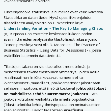
kokonaistarkastelua varten!
Liikkeenjohdolle statistiikka ja numerot ovat kaikki kaikessa.
Statistiikka on datan tiede. Hyvä opas liikkeenjohdon
tilastolliseen analysointiin on D. Wheelerin kirja:
Understanding Variation – The Key to Managing Chaos
(6). Kirjassa Don esittelee keskeisten liikkeenjohdon
avainmittareiden analysointia tilastollisesti aikasarjoina.
Toinen peruskirja voisi olla D. Moore ect: The Practice of
Business Statistics – Using Data for Desissions (7), jossa
esitellään laajemmin datatiedettä.
Tilastojen takana on siis tilastolliset menetelmät ja
menetelmien takana tilastollinen ymmärrys, joiden avulla
reaalimaailman ilmiöitä kuvaavat numeeriset tai
kvantitatiiviset (määrälliset) poikkeamatiedot jalostetaan
sellaiseen muotoon, että ilmiöitä koskevat
johtopäätökset
on mahdollista tehdä suuremmasta joukosta
. Tätä
joukkoa kutsutaan vanhahtavalla nimellä populaatioksi.
(Tilastotekniikka kehittyi ihmispopulaation ominaisuuksien
analysoinnista!) Tiedot tiivistetään
graafisiksi