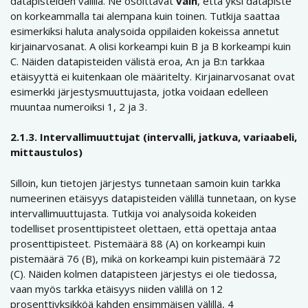
datapisteiden välillä. Ne osoittavat
vain
, että yksi datapiste
on korkeammalla tai alempana kuin toinen. Tutkija saattaa
esimerkiksi haluta analysoida oppilaiden kokeissa annetut
kirjainarvosanat. A olisi korkeampi kuin B ja B korkeampi kuin
C. Näiden datapisteiden välistä eroa, A:n ja B:n tarkkaa
etäisyyttä ei kuitenkaan ole määritelty. Kirjainarvosanat ovat
esimerkki järjestysmuuttujasta, jotka voidaan edelleen
muuntaa numeroiksi 1, 2 ja 3.
2.1.3. Intervallimuuttujat (intervalli, jatkuva, variaabeli,
mittaustulos)
Silloin, kun tietojen järjestys tunnetaan samoin kuin tarkka
numeerinen etäisyys datapisteiden välillä tunnetaan, on kyse
intervallimuuttujasta. Tutkija voi analysoida kokeiden
todelliset prosenttipisteet olettaen, että opettaja antaa
prosenttipisteet. Pistemäärä 88 (A) on korkeampi kuin
pistemäärä 76 (B), mikä on korkeampi kuin pistemäärä 72
(C). Näiden kolmen datapisteen järjestys ei ole tiedossa,
vaan myös tarkka etäisyys niiden välillä on 12
prosenttiyksikköä kahden ensimmäisen välillä, 4