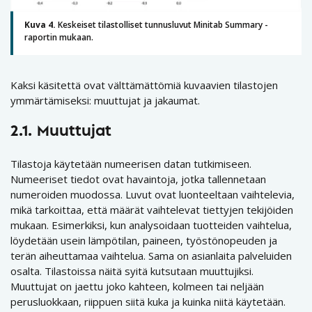
Kuva 4.
Keskeiset tilastolliset tunnusluvut Minitab Summary -
raportin mukaan.
Kaksi käsitettä ovat välttämättömiä kuvaavien tilastojen
ymmärtämiseksi: muuttujat ja jakaumat.
2.1. Muuttujat
Tilastoja käytetään numeerisen datan tutkimiseen.
Numeeriset tiedot ovat havaintoja, jotka tallennetaan
numeroiden muodossa. Luvut ovat luonteeltaan vaihtelevia,
mikä tarkoittaa, että määrät vaihtelevat tiettyjen tekijöiden
mukaan. Esimerkiksi, kun analysoidaan tuotteiden vaihtelua,
löydetään usein lämpötilan, paineen, työstönopeuden ja
terän aiheuttamaa vaihtelua. Sama on asianlaita palveluiden
osalta. Tilastoissa näitä syitä kutsutaan muuttujiksi.
Muuttujat on jaettu joko kahteen, kolmeen tai neljään
perusluokkaan, riippuen siitä kuka ja kuinka niitä käytetään.