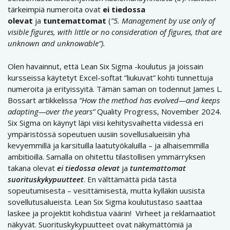
tärkeimpiä numeroita ovat
ei tiedossa
olevat
ja
tuntemattomat
(
”5. Management by use only of
visible figures, with little or no consideration of figures, that are
unknown and unknowable”).
Olen havainnut, että Lean Six Sigma -koulutus ja joissain
kursseissa käytetyt Excel-softat ”liukuvat” kohti tunnettuja
numeroita ja erityissyitä. Tämän saman on todennut James L.
Bossart artikkelissa
”How the method has evolved—and keeps
adapting—over the years”
Quality Progress, November 2024.
Six Sigma on käynyt läpi viisi kehitysvaihetta viidessä eri
ympäristössä sopeutuen uusiin sovellusalueisiin yhä
kevyemmillä ja karsituilla laatutyökaluilla – ja alhaisemmilla
ambitioilla. Samalla on ohitettu tilastollisen ymmärryksen
takana olevat
ei tiedossa olevat
ja
tuntemattomat
suorituskykypuutteet
. En välttämättä pidä tästä
sopeutumisesta – vesittämisestä, mutta kylläkin uusista
sovellutusalueista. Lean Six Sigma koulutustaso saattaa
laskee ja projektit kohdistua väärin! Virheet ja reklamaatiot
näkyvät. Suorituskykypuutteet ovat näkymättömiä ja