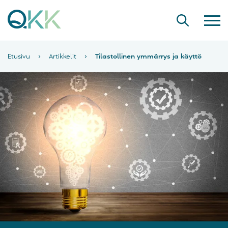
Etusivu
›
Artikkelit
›
Tilastollinen ymmärrys ja käyttö