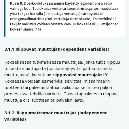
Kuva 8.
DoE-koulutuksessamme käytetty legodemonstraatio
väline ja koe. Taulukossa vertailtu koematriisiseja, jos muutetaan
yhtä tekijää kerralla (1-muuttuja vertailuja) tai käytetään
ortogonaalimatriisia (DoE vertailuja III resoluutio). Esimerkiksi 19
tekijän vaikutus voidaan testata VAIN 20 kokeella yli 0,5 miljoonan
kokeen sijaan. (16)
3.1.1 Riippuvat muuttujat (dependent variables)
Kokeellisessa tutkimuksessa muuttujaa, jonka tulos riippuu
toisesta muuttujasta (tai määräytyy tai johtuu toisesta
muuttujasta), kutsutaan
riippuvaksi muuttujaksi Y
.
Kokeessa voidaan esimerkiksi selvittää, missä määrin
tuotteen tai palvelun laatuun vaikuttaa se, miten paljon
prosessissa tehdään virheitä. Tässä tapauksessa riippuva
muuttuja olisi tuotteen tai palvelun laatu.
3.1.2. Riippumattomat muuttujat (independent
variables)